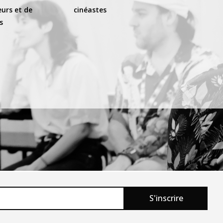
eurs et de
cinéastes
s
S'inscrire