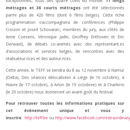
exceptionnels, issus des quatre coins du monde.
11 longs
métrages et 36 courts métrages
ont été sélectionnés
parmi plus de 420 films (dont 6 films belges). Cette riche
programmation s’accompagnera de conférences (Philippe
Croizon et Josed Schovanec, membres du jury, aux côtés de
Anne Coesens, Véronique Jadin, Geoffrey Enthoven et Eric
Derwael), de débats co-animés avec des représentant.es
d’associations et services belges, de rencontres avec des
réalisateur.rices et des auteur.rices.
Cette année, le TEFF se tiendra du 8 au 12 novembre à Namur
(Delta). Des séances délocalisées à Liège (le 16 octobre), à
Wavre (le 17 octobre), à Arlon (le 19 octobree) et à Charleroi
(le 20 octobre) nous donneront un avant-goût du festival.
Pour retrouver toutes les informations pratiques sur
cet évènement unique et vous y
inscrire
:
http://teff.be
ou
http://www.facebook.com/extraordinaryf