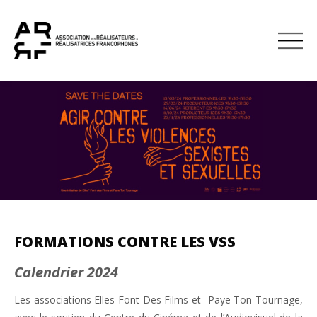
À TÉLÉCHARG
DEVENIR MEMBRE
FORMATIONS CONTRE LES VSS
Calendrier 2024
Les associations Elles Font Des Films et Paye Ton Tournage,